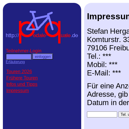
Impressu
Stefan Herga
Komturstr. 3
79106 Freib
Teilnehmer-Login
Tel.: ***
Erläuterung
Mobil: ***
E-Mail: ***
Touren 2026
Frühere Touren
Für eine Anz
Infos und Tipps
Impressum
Adresse, gib
Datum in de