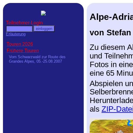
Alpe-Adri
Teilnehmer-Login
von Stefan
Erläuterung
Touren 2026
Zu diesem Al
Frühere Touren
und Teilnehme
Vom Schwarzwald zur Route des
Grandes Alpes, 05.-25.08.2007
Fotos in ein
eine 65 Minu
Abspielen u
Selberbrenne
Herunterlade
als
ZIP-Date