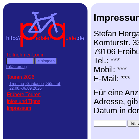
Impressu
Stefan Herga
Komturstr. 3
79106 Freib
Teilnehmer-Login
Tel.: ***
Erläuterung
Mobil: ***
E-Mail: ***
Touren 2026
Trentino, Gardasee, Südtirol,
22.08.-06.09.2026
Für eine Anz
Frühere Touren
Adresse, gib
Infos und Tipps
Impressum
Datum in de