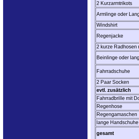
2 Kurzarmtrikots
Armlinge oder Lang
Windshirt
Regenjacke
2 kurze Radhosen m
Beinlinge oder la
Fahrradschuhe
2 Paar Socken
evtl. zusätzlich
Fahrradbrille mit D
Regenhose
Regengamaschen
lange Handschuhe
gesamt