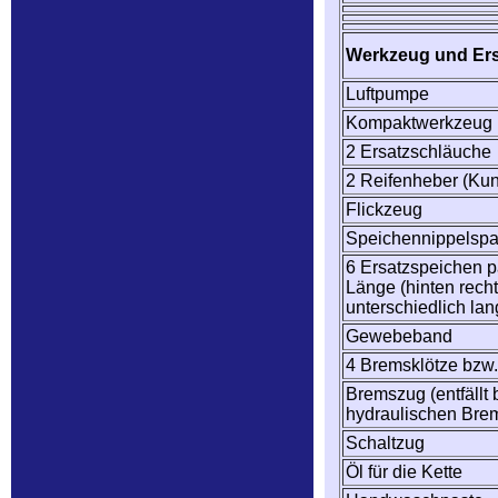
Werkzeug und Ersa
Luftpumpe
Kompaktwerkzeug
2 Ersatzschläuche
2 Reifenheber (Kuns
Flickzeug
Speichennippelsp
6 Ersatzspeichen 
Länge (hinten recht
unterschiedlich lan
Gewebeband
4 Bremsklötze bzw.
Bremszug (entfällt 
hydraulischen Bre
Schaltzug
Öl für die Kette