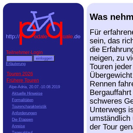
Was nehme
Für erfahren
sein, das ri
die Erfahrun
Teilnehmer-Login
neigen, zu v
Erläuterung
Touren jeder
Übergewicht 
Touren 2026
Frühere Touren
Rennen fahr
Alpe-Adria, 20.07.-10.08.2019
Bergauffahrt 
Aktuelle Hinweise
schweres Gep
Formalitäten
Tourencharakteristik
Unterwegs is
Anforderungen
umständlich 
Die Etappen
der Tour gen
Anreise
Tagesablauf