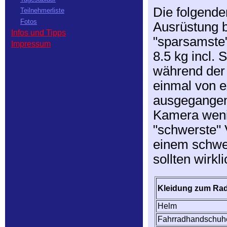
Die folgende
Teilnehmerliste
Fotos
Ausrüstung b
Infos und Tipps
"sparsamste
Impressum
8.5 kg incl.
während der 
einmal von 
ausgegangen.
Kamera wenig
"schwerste" 
einem schwer
sollten wirkl
Kleidung zum Ra
Helm
Fahrradhandschuh