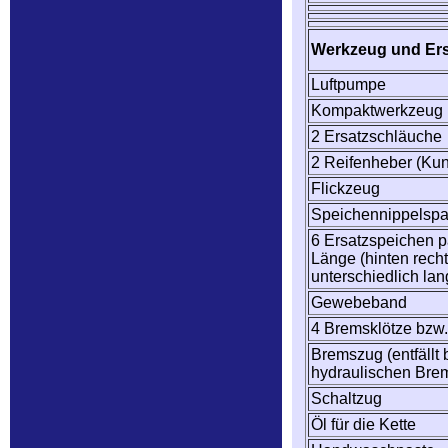
Werkzeug und Ersa
Luftpumpe
Kompaktwerkzeug
2 Ersatzschläuche
2 Reifenheber (Kuns
Flickzeug
Speichennippelsp
6 Ersatzspeichen 
Länge (hinten recht
unterschiedlich lan
Gewebeband
4 Bremsklötze bzw.
Bremszug (entfällt 
hydraulischen Bre
Schaltzug
Öl für die Kette