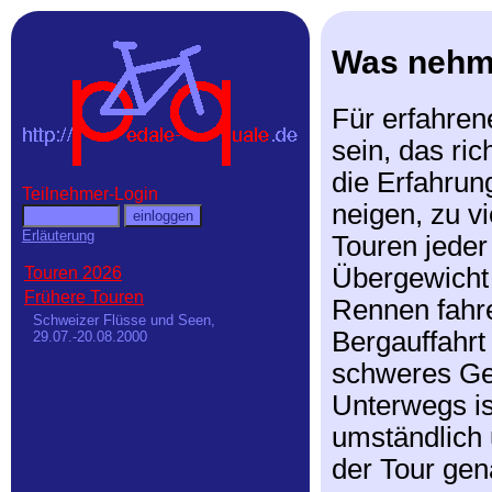
Was nehme
Für erfahren
sein, das ri
die Erfahrun
Teilnehmer-Login
neigen, zu v
Erläuterung
Touren jeder
Übergewicht 
Touren 2026
Frühere Touren
Rennen fahr
Schweizer Flüsse und Seen,
Bergauffahrt 
29.07.-20.08.2000
schweres Gep
Unterwegs is
umständlich 
der Tour gen