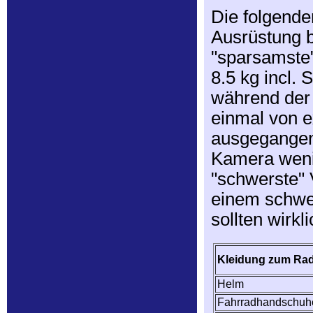
Die folgende
Ausrüstung b
"sparsamste
8.5 kg incl.
während der 
einmal von 
ausgegangen.
Kamera wenig
"schwerste" 
einem schwer
sollten wirkl
Kleidung zum Ra
Helm
Fahrradhandschuh