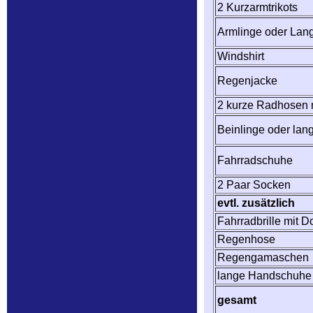
2 Kurzarmtrikots
Armlinge oder Lang
Windshirt
Regenjacke
2 kurze Radhosen m
Beinlinge oder la
Fahrradschuhe
2 Paar Socken
evtl. zusätzlich
Fahrradbrille mit D
Regenhose
Regengamaschen
lange Handschuhe
gesamt